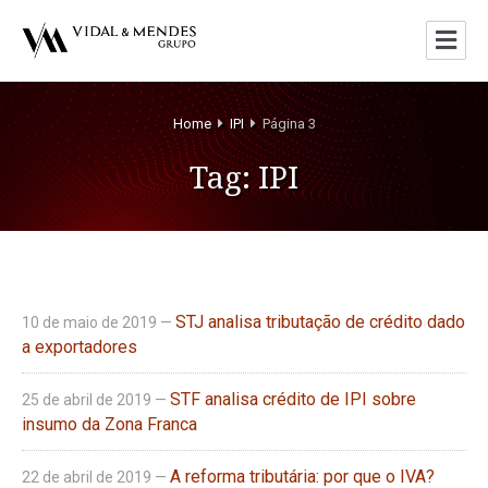
Home
IPI
Página 3
Tag:
IPI
STJ analisa tributação de crédito dado
10 de maio de 2019 —
a exportadores
STF analisa crédito de IPI sobre
25 de abril de 2019 —
insumo da Zona Franca
A reforma tributária: por que o IVA?
22 de abril de 2019 —