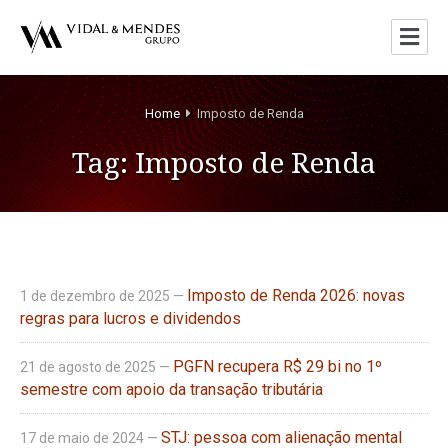
Home
Imposto de Renda
Tag:
Imposto de Renda
Imposto de Renda 2026: novas
1 de dezembro de 2025 —
regras para lucros e dividendos
PGFN recupera R$ 29 bi no 1º
21 de agosto de 2025 —
semestre com apoio da transação tributária
STJ: pessoa com alienação mental
17 de maio de 2024 —