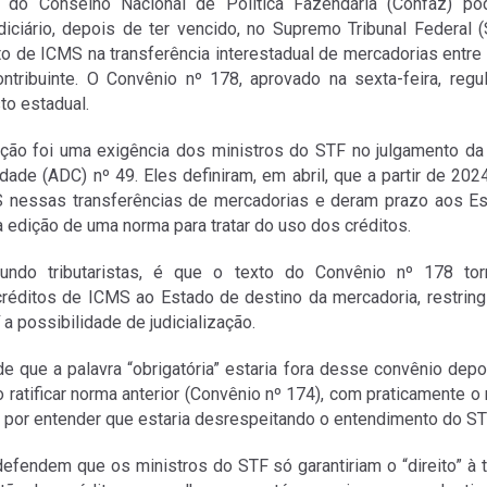
do Conselho Nacional de Política Fazendária (Confaz) pod
ciário, depois de ter vencido, no Supremo Tribunal Federal 
 de ICMS na transferência interestadual de mercadorias entr
ribuinte. O Convênio nº 178, aprovado na sexta-feira, reg
to estadual.
ção foi uma exigência dos ministros do STF no julgamento da 
idade (ADC) nº 49. Eles definiram, em abril, que a partir de 20
 nessas transferências de mercadorias e deram prazo aos Es
a edição de uma norma para tratar do uso dos créditos.
ndo tributaristas, é que o texto do Convênio nº 178 torn
créditos de ICMS ao Estado de destino da mercadoria, restrin
a possibilidade de judicialização.
e que a palavra “obrigatória” estaria fora desse convênio dep
o ratificar norma anterior (Convênio nº 174), com praticamente 
 por entender que estaria desrespeitando o entendimento do ST
defendem que os ministros do STF só garantiriam o “direito” à 