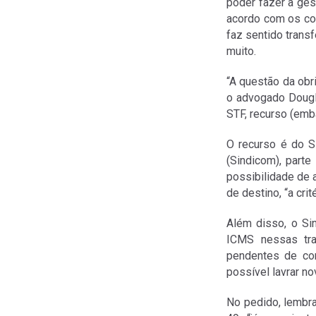
poder fazer a ges
acordo com os con
faz sentido trans
muito.
“A questão da obr
o advogado Dougl
STF, recurso (emb
O recurso é do S
(Sindicom), parte
possibilidade de 
de destino, “a crit
Além disso, o Si
ICMS nessas tra
pendentes de con
possível lavrar no
No pedido, lembra