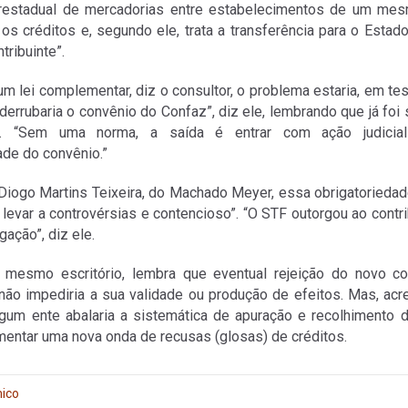
terestadual de mercadorias entre estabelecimentos de um mesm
os créditos e, segundo ele, trata a transferência para o Esta
tribuinte”.
m lei complementar, diz o consultor, o problema estaria, em tes
errubaria o convênio do Confaz”, diz ele, lembrando que já foi 
. “Sem uma norma, a saída é entrar com ação judicial
ade do convênio.”
iogo Martins Teixeira, do Machado Meyer, essa obrigatoriedad
levar a controvérsias e contencioso”. “O STF outorgou ao contri
gação”, diz ele.
mesmo escritório, lembra que eventual rejeição do novo c
não impediria a sua validade ou produção de efeitos. Mas, acre
gum ente abalaria a sistemática de apuração e recolhiment
mentar uma nova onda de recusas (glosas) de créditos.
ico