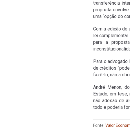
transferência in
proposta envolve 
uma “opção do con
Com a edição de u
lei complementar d
para a proposta
inconstitucionalid
Para o advogado D
de créditos “pode 
fazê-lo, não a obri
André Menon, do 
Estado, em tese, 
não adesão de al
todo e poderia fo
Fonte:
Valor Econôm