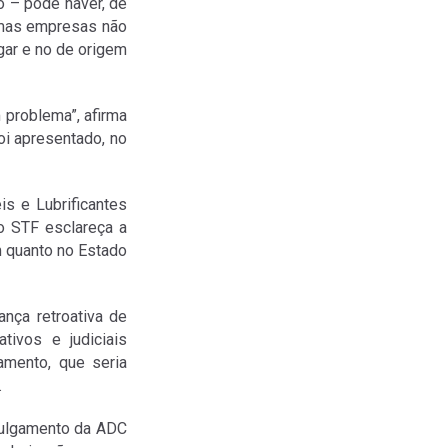
o – pode haver, de
gumas empresas não
gar e no de origem
 problema”, afirma
i apresentado, no
s e Lubrificantes
o STF esclareça a
m quanto no Estado
nça retroativa de
ivos e judiciais
amento, que seria
.
 julgamento da ADC