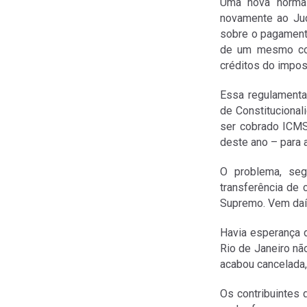
Uma nova norma 
novamente ao Judi
sobre o pagamento
de um mesmo cont
créditos do impos
Essa regulamenta
de Constitucional
ser cobrado ICMS
deste ano – para 
O problema, segu
transferência de 
Supremo. Vem daí 
Havia esperança d
Rio de Janeiro nã
acabou cancelada,
Os contribuintes 