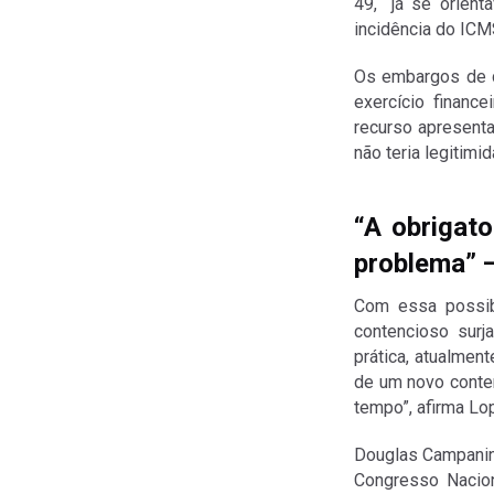
49, “já se orien
incidência do IC
Os embargos de d
exercício financ
recurso apresent
não teria legitimi
“A obrigato
problema” 
Com essa possib
contencioso sur
prática, atualmen
de um novo conten
tempo”, afirma Lo
Douglas Campanini
Congresso Nacio