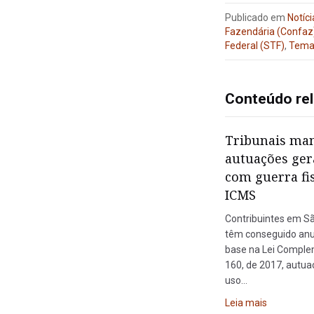
Publicado em
Notíci
Fazendária (Confaz
Federal (STF)
,
Tema
Conteúdo re
Tribunais ma
autuações ger
com guerra fi
ICMS
Contribuintes em S
têm conseguido anu
base na Lei Comple
160, de 2017, autua
uso…
Leia mais