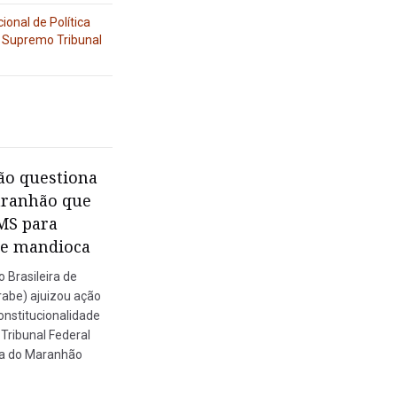
ional de Política
,
Supremo Tribunal
ão questiona
aranhão que
MS para
de mandioca
 Brasileira de
abe) ajuizou ação
constitucionalidade
Tribunal Federal
a do Maranhão