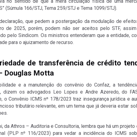
tava no sentido de que a mera circulação física de uma merc
MS” (Súmula 166/STJ, Tema 259/STJ e Tema 1099/STJ).
eclaração, que pedem a postergação da modulação de efeito
eiro de 2025, porém, podem não ser aceitos pelo STF, assi
ado pelo Sindicom. Os ministros entenderam que a entidade, 
dade para o ajuizamento de recurso.
riedade de transferência de crédito te
— Douglas Motta
ilidade e a manutenção do convênio do Confaz, a tendênc
ja, dizem os advogados Leo Lopes e Andre Azeredo, do FA
te, o Convênio ICMS nº 178/2023 traz insegurança jurídica e 
cioso tributário relevante, em um tema que já deveria estar so
pes.
, da Athros – Auditoria e Consultoria, lembra que há um projeto 
nal (PLP nº 116/2023) para vedar a incidência do ICMS sob