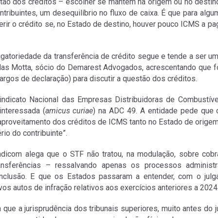
tão dos créditos – escolher se mantém na origem ou no destin
tribuintes, um desequilíbrio no fluxo de caixa. É que para al
ferir o crédito se, no Estado de destino, houver pouco ICMS a pa
igatoriedade da transferência de crédito segue e tende a ser um
as Motta, sócio do Demarest Advogados, acrescentando que fo
argos de declaração) para discutir a questão dos créditos.
indicato Nacional das Empresas Distribuidoras de Combustívei
 interessada (
amicus curiae
) na ADC 49. A entidade pede que 
aproveitamento dos créditos de ICMS tanto no Estado de orige
ério do contribuinte”.
ndicom alega que o STF não tratou, na modulação, sobre cobra
nsferências – ressalvando apenas os processos administrat
clusão. E que os Estados passaram a entender, com o julg
vos autos de infração relativos aos exercícios anteriores a 2024
 que a jurisprudência dos tribunais superiores, muito antes do