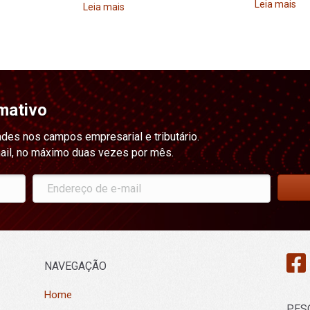
Leia mais
Leia mais
mativo
ades nos campos empresarial e tributário.
ail, no máximo duas vezes por mês.
NAVEGAÇÃO
Home
PES