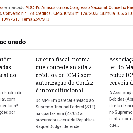
as
e marcado
ADC 49
,
Amicus curiae
,
Congresso Nacional
,
Conselho Nac
)
,
Convênio nº 178
,
créditos
,
ICMS
,
ICMS nº 178/2023
,
Súmula 166/STJ
 1099/STJ
,
Tema 259/STJ
lacionado
ntêm
Guerra fiscal: norma
Associaç
adas
que concede anistia a
lei do M
scal do
créditos de ICMS sem
reduz IC
autorização do Confaz
cerveja 
é inconstitucional
ão Paulo não
A Associação
lar, com
Bebidas (Abr
Do MPF Em parecer enviado ao
mentar nº
direta de in
Supremo Tribunal Federal (STF)
ções por
no Supremo 
na quarta-feira (27/02) a
contra norm
procuradora-geral da República,
que…
Raquel Dodge, defende…