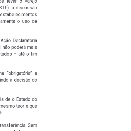
e levar o varejo
(STF), a discussão
e estabelecimentos
ulamenta o uso de
Ação Declaratória
24 não poderá mais
tados – até o fim
a “obrigatória” a
gindo a decisão do
ois de o Estado do
o mesmo teor e que
F.
transferência. Sem