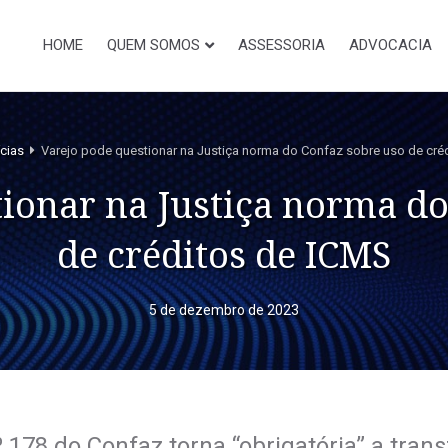
HOME
QUEM SOMOS
ASSESSORIA
ADVOCACIA
cias
Varejo pode questionar na Justiça norma do Confaz sobre uso de cré
tionar na Justiça norma do
de créditos de ICMS
5 de dezembro de 2023
 178 do Confaz torna “obrigatória” a tran