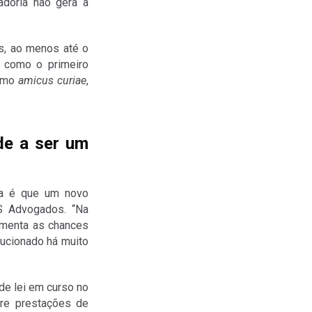
adoria não gera a
s, ao menos até o
m como o primeiro
como
amicus curiae
,
nde a ser um
ia é que um novo
S Advogados. “Na
aumenta as chances
lucionado há muito
de lei em curso no
re prestações de