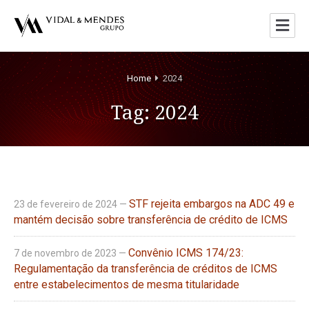
Home
2024
Tag:
2024
STF rejeita embargos na ADC 49 e
23 de fevereiro de 2024 —
mantém decisão sobre transferência de crédito de ICMS
Convênio ICMS 174/23:
7 de novembro de 2023 —
Regulamentação da transferência de créditos de ICMS
entre estabelecimentos de mesma titularidade