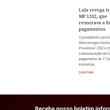
Lula revoga t
MP 1202, que
reonerava a f
pagamentos
O presidente Luís In
Silva revogou trech
Provisória 1.202 e 
a desoneração da f
pagamento de 17 se
economia…
Leia mais
Receba nosso boletim infor