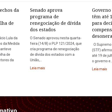
rechos da
Senado aprova
Governo 
programa de
têm até 
olha de
renegociação de dívida
para dec
dos estados
compens
desoner
ácio Lula da
O Senado aprovou nesta quarta-
os da Medida
feira (14/8) o PLP 121/2024, que
O Supremo T
manteve
cria programa de renegociação
(STF) afirmo
olha de
de dívida dos estados com a
até 19 de ju
tores da
União,…
o governo e
Leia mais
Leia mais
mativo