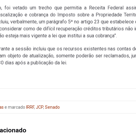
, foi vetado um trecho que permitia a Receita Federal ass
iscalização e cobrança do Imposto sobre a Propriedade Territor
cluiu, verbalmente, um parágrafo 5º no artigo 23 que estabelece 
onsiderar como de difícil recuperação créditos tributários não 
o esteja mais vigente a lei que institui a sua cobrança”.
ante a sessão incluiu que os recursos existentes nas contas d
am objeto de atualização, somente poderão ser reclamados, jun
30 dias após a publicação da lei.
as
e marcado
IRRF
,
JCP
,
Senado
lacionado