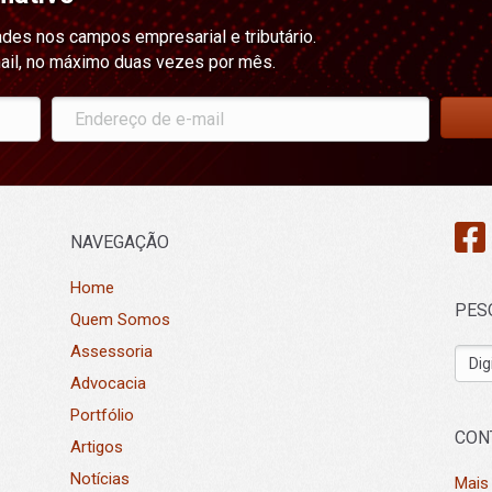
ades nos campos empresarial e tributário.
ail, no máximo duas vezes por mês.
NAVEGAÇÃO
Home
PES
Quem Somos
Assessoria
Advocacia
Portfólio
CON
Artigos
Notícias
Mais