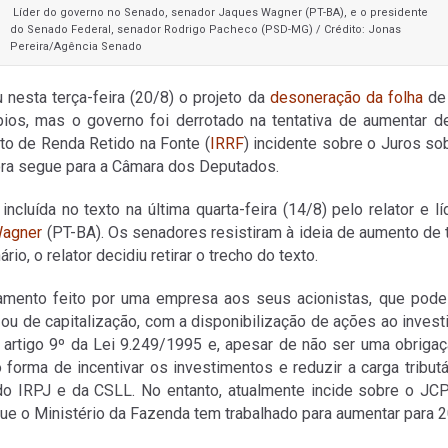
Líder do governo no Senado, senador Jaques Wagner (PT-BA), e o presidente
do Senado Federal, senador Rodrigo Pacheco (PSD-MG) / Crédito: Jonas
Pereira/Agência Senado
nesta terça-feira (20/8) o projeto da
desoneração da folha
de
pios, mas o governo foi derrotado na tentativa de aumentar 
to de Renda Retido na Fonte (
IRRF
) incidente sobre o Juros so
gora segue para a Câmara dos Deputados.
incluída no texto na última quarta-feira (14/8) pelo relator e 
Wagner
(PT-BA). Os senadores resistiram à ideia de aumento de tr
io, o relator decidiu retirar o trecho do texto.
ento feito por uma empresa aos seus acionistas, que pode
 ou de capitalização, com a disponibilização de ações ao inves
lo artigo 9º da Lei 9.249/1995 e, apesar de não ser uma obrigaçã
orma de incentivar os investimentos e reduzir a carga tributá
do IRPJ e da CSLL. No entanto, atualmente incide sobre o J
que o Ministério da Fazenda tem trabalhado para aumentar para 