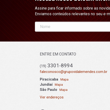
Assine para ficar informado sobre as novid
Enviamos conteúdos relevantes no seu e-m
ENTRE EM CONTATO
3301-8994
(19)
faleconosco@grupovidalemendes.com.br
Piracicaba
Mapa
Jundiaí
Mapa
São Paulo
Mapa
Ver endereços