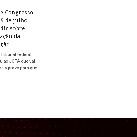
e Congresso
19 de julho
idir sobre
ação da
ação
ribunal Federal
u ao JOTA que vai
lho o prazo para que
…