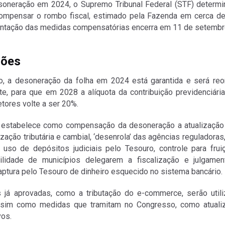
soneração em 2024, o Supremo Tribunal Federal (STF) determin
ompensar o rombo fiscal, estimado pela Fazenda em cerca de
entação das medidas compensatórias encerra em 11 de setembr
ões
o, a desoneração da folha em 2024 está garantida e será re
e, para que em 2028 a alíquota da contribuição previdenciári
ores volte a ser 20%.
 estabelece como compensação da desoneração a atualização
zação tributária e cambial, ‘desenrola’ das agências reguladora
 uso de depósitos judiciais pelo Tesouro, controle para fru
bilidade de municípios delegarem a fiscalização e julgam
captura pelo Tesouro de dinheiro esquecido no sistema bancário.
já aprovadas, como a tributação do e-commerce, serão uti
sim como medidas que tramitam no Congresso, como atualiz
vos.