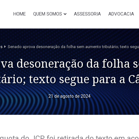
HOME
QUEM SOMOS
ASSESSORIA
ADVOCACIA
as
Senado aprova desoneração da folha sem aumento tributário; texto seg
va desoneração da folha
tário; texto segue para a 
21 de agosto de 2024
líquota do JCP foi retirada do texto em ac