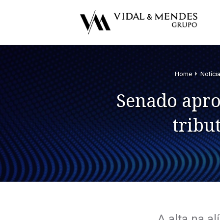
Home
Notíci
Senado apro
tribu
A alta na a