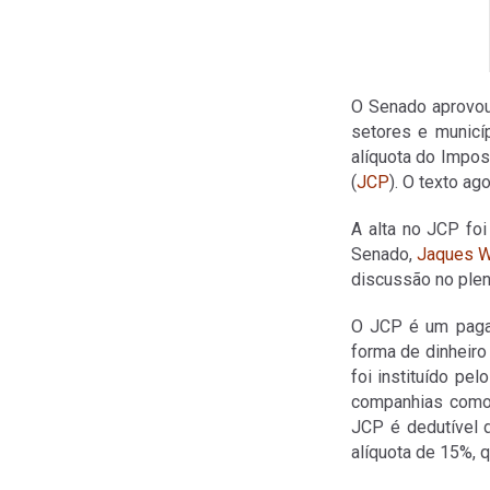
O Senado aprovou 
setores e municí
alíquota do Impos
(
JCP
). O texto a
A alta no JCP foi 
Senado,
Jaques 
discussão no plenár
O JCP é um pagam
forma de dinheiro
foi instituído pe
companhias como f
JCP é dedutível 
alíquota de 15%, 