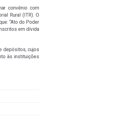
inar convênio com
ial Rural (ITR). O
que: “Ato do Poder
inscritos em dívida
e depósitos, cujos
to às instituições