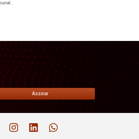
bunal…
Assinar