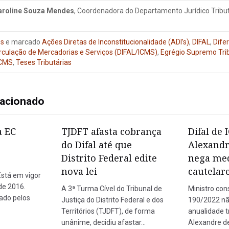
aroline Souza Mendes
, Coordenadora do Departamento Jurídico Tribu
os
e marcado
Ações Diretas de Inconstitucionalidade (ADI’s)
,
DIFAL
,
Dife
rculação de Mercadorias e Serviços (DIFAL/ICMS)
,
Egrégio Supremo Trib
ICMS
,
Teses Tributárias
lacionado
a EC
TJDFT afasta cobrança
Difal de 
do Difal até que
Alexandr
Distrito Federal edite
nega me
nova lei
cautelar
Está em vigor
de 2016.
A 3ª Turma Cível do Tribunal de
Ministro con
ado pelos
Justiça do Distrito Federal e dos
190/2022 não
Territórios (TJDFT), de forma
anualidade tr
unânime, decidiu afastar…
Alexandre d