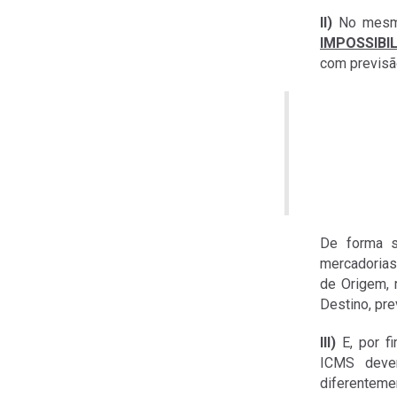
II)
No mesmo
IMPOSSIBI
com previsã
De forma s
mercadorias
de Origem, 
Destino, pr
III)
E, por f
ICMS dever
diferentemen