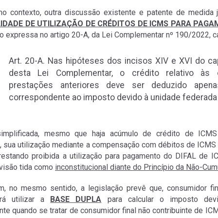
 contexto, outra discussão existente e patente de medida ju
LIDADE DE UTILIZAÇÃO DE CRÉDITOS DE ICMS PARA PAGA
o expressa no artigo 20-A, da Lei Complementar nº 190/2022, c
Art. 20-A. Nas hipóteses dos incisos XIV e XVI do ca
desta Lei Complementar, o crédito relativo às
prestações anteriores deve ser deduzido apen
correspondente ao imposto devido à unidade federada
implificada, mesmo que haja acúmulo de crédito de ICM
, sua utilização mediante a compensação com débitos de ICMS 
restando proibida a utilização para pagamento do DIFAL de 
evisão tida como
inconstitucional diante do Princípio da Não-Cum
im, no mesmo sentido, a legislação prevê que, consumidor fin
á utilizar a
BASE DUPLA
para calcular o imposto devi
te quando se tratar de consumidor final não contribuinte de ICM