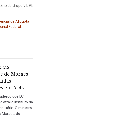
tário do Grupo VIDAL
rencial de Alíquota
unal Federal
,
ICMS:
e de Moraes
didas
es em ADIs
siderou que LC
 atrai o instituto da
ibutária. O ministro
e Moraes, do