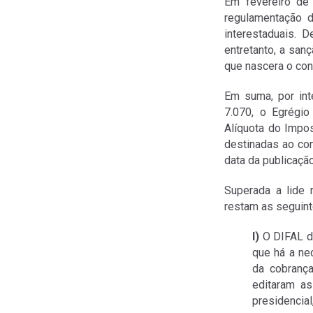
Em fevereiro de
regulamentação d
interestaduais. 
entretanto, a san
que nascera o conf
Em suma, por inte
7.070, o Egrégio
Alíquota do Impo
destinadas ao con
data da publicaçã
Superada a lide 
restam as seguin
I)
O DIFAL d
que há a ne
da cobranç
editaram as
presidencial