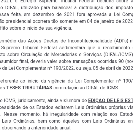
 2021, o Egrégio Supremo Tribunal Federal decidira sobre 
o DIFAL, utilizado para balancear a distribuição dos impost
Dessa feita, em dezembro de 2021 fora aprovada a Lei Com
ção presidencial ocorrera tão somente em 04 de janeiro de 202
lito sobre o início de sua vigência.
rmédio das Ações Diretas de Inconstitucionalidade (ADI’s) n
 Supremo Tribunal Federal sedimentara que o recolhimento 
sto sobre Circulação de Mercadorias e Serviços (DIFAL/ICMS
sumidor final, deveria valer sobre transações ocorridas 90 (no
o da Lei Complementar nº 190/2022, ou seja, 05 de abril de 2022
referente ao início da vigência da Lei Complementar nº 190/
tes
TESES TRIBUTÁRIAS
com relação ao DIFAL de ICMS:
e ICMS, juridicamente, ainda vislumbra de
EDIÇÃO DE LEIS ES
cessidade de os Estados editarem Leis Ordinárias próprias vis
a. Nesse momento, há irregularidade com relação aos Estad
 Leis Ordinárias, bem como àqueles com Leis Ordinárias an
, observando a anterioridade anual.