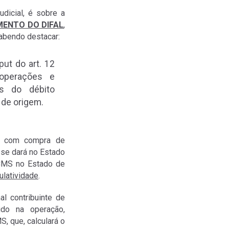
dicial, é sobre a
MENTO DO DIFAL
,
abendo destacar:
put do art. 12
 operações e
as do débito
 de origem.
S com compra de
se dará no Estado
ICMS no Estado de
ulatividade
.
al contribuinte de
do na operação,
S, que, calculará o