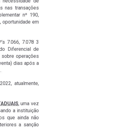
a necessidade de
os nas transações
plementar nº 190,
2, oportunidade em
º’s 7.066, 7.078 3
do Diferencial de
) sobre operações
venta) dias após a
.
2022, atualmente,
TADUAIS
, uma vez
ando a instituição
os que ainda não
teriores a sanção