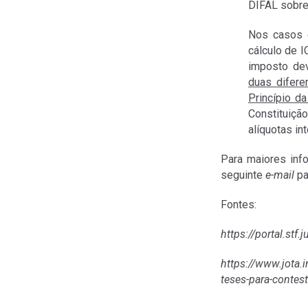
DIFAL sobre 
Nos casos e
cálculo de I
imposto dev
duas difere
Princípio d
Constituiçã
alíquotas int
Para maiores inf
seguinte
e-mail
pa
Fontes:
https://portal.st
https://www.jota.
teses-para-contes