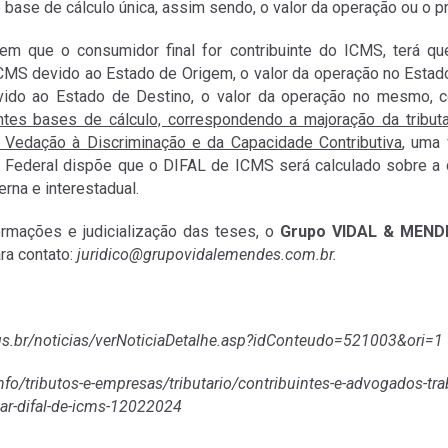
base de cálculo única, assim sendo, o valor da operação ou o p
m que o consumidor final for contribuinte do ICMS, terá qu
CMS devido ao Estado de Origem, o valor da operação no Estado 
ido ao Estado de Destino, o valor da operação no mesmo, co
ntes bases de cálculo, correspondendo a majoração da tributa
a Vedação à Discriminação e da Capacidade Contributiva
, uma 
o Federal dispõe que o DIFAL de ICMS será calculado sobre a 
erna e interestadual.
ormações e judicialização das teses, o
Grupo VIDAL & MEND
ra contato:
juridico@grupovidalemendes.com.br
.
f.jus.br/noticias/verNoticiaDetalhe.asp?idConteudo=521003&ori=1
info/tributos-e-empresas/tributario/contribuintes-e-advogados-t
tar-difal-de-icms-12022024